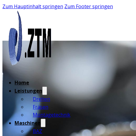
Zum Hauptinhalt springen
Zum Footer springen
Home
Leistungen
Drehen
Fräsen
Montagetechnik
Maschinen
BAZ