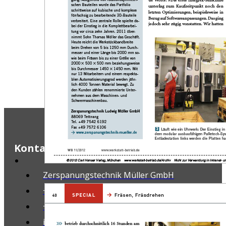
Kontakt
Zerspanungstechnik Müller GmbH
+49 7542 9806610
+49 7542 9806619
info@ztm-mueller.de