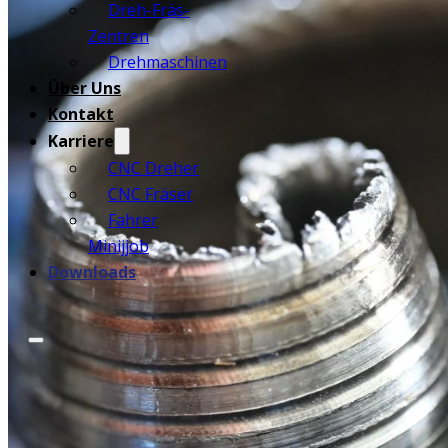
Dreh-Fräs-
Zentren
Drehmaschinen
Über Uns
Kontakt
Karriere
CNC Dreher
CNC Fräser
Fahrer
Minijjob
Downloads